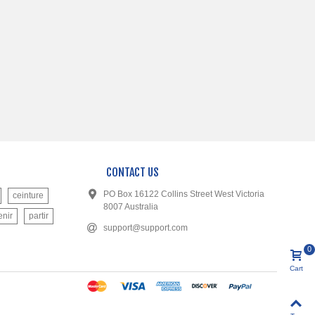
CONTACT US
PO Box 16122 Collins Street West Victoria
ceinture
8007 Australia
enir
partir
support@support.com
0
Cart